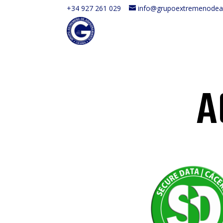
+34 927 261 029
info@grupoextremenodea
A