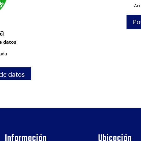
Acc
Po
a
e datos.
vada
 de datos
Información
Ubicación