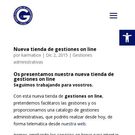
Abrir
Nueva tienda de gestiones on line
por
karmabox
|
Dic 2, 2015
|
Gestiones
administrativas
Os presentamos nuestra nueva tienda de
gestiones on line
Seguimos trabajando para vosotros.
Con esta nueva tienda de
gestiones on line
,
pretendemos facilitaros las gestiones y os
proporcionamos una catalogo de gestiones
administrativas, que podréis realizar desde hoy, de
forma telematica desde
nuestra web
.
Iremos ampliando los servicios en breve para intentar