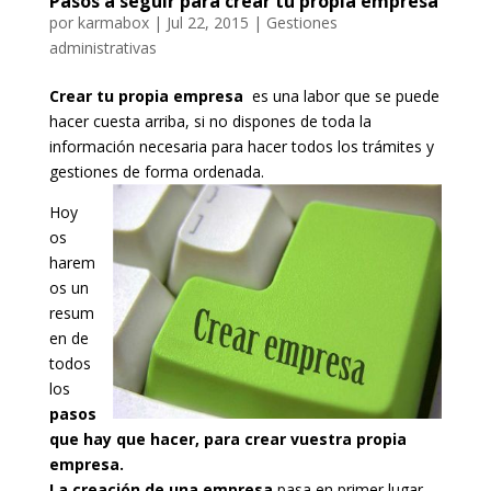
Pasos a seguir para crear tu propia empresa
por
karmabox
|
Jul 22, 2015
|
Gestiones
administrativas
Crear tu propia empresa
es una labor que se puede
hacer cuesta arriba, si no dispones de toda la
información necesaria para hacer todos los trámites y
gestiones de forma ordenada.
Hoy
os
harem
os un
resum
en de
todos
los
pasos
que hay que hacer, para crear vuestra propia
empresa.
La creación de una empresa
pasa en primer lugar