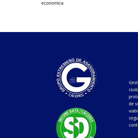
economica
Gest
ciud
prot
de s
viab
segu
cont