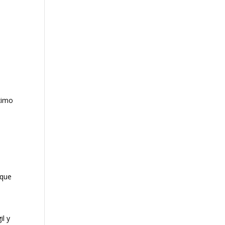
ximo
 que
u
l y