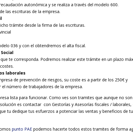
 recaudación autonómica y se realiza a través del modelo 600.
e las escrituras de la empresa.
l
ho trámite desde la firma de las escrituras.
incial
modelo 036 y con el obtendremos el alta fiscal.
 Social
al que te corresponda. Podremos realizar este trámite en un plazo má
 costes.
os laborales
empresa de prevención de riesgos, su coste es a partir de los 250€ y
 el número de trabajadores de la empresa.
esa lista para funcionar. Como ves son tramites que aunque no son
 solución es contactar con Gestorías y Asesorías fiscales / laborales,
 que tu dedique tus esfuerzos a potenciar las ventas y beneficios de t
omos
punto PAE
podemos hacerte todos estos tramites de forma agi