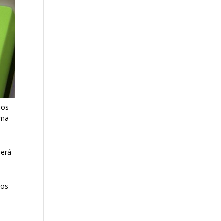
los
rma
derá
tos