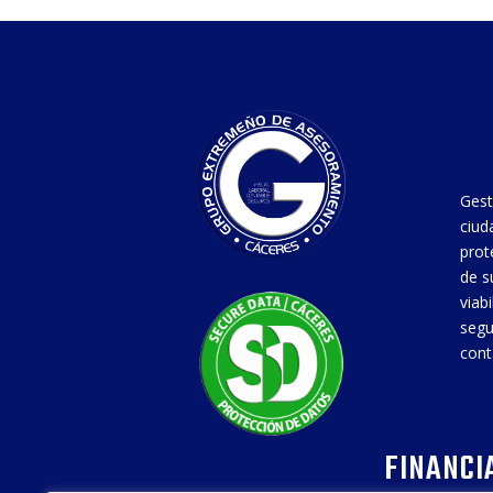
Gest
ciud
prot
de s
viab
segu
cont
FINANCI