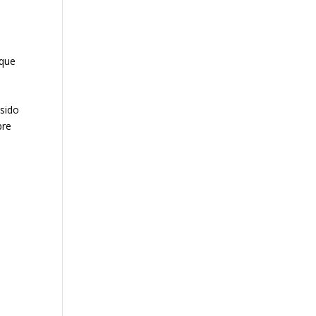
 que
sido
bre