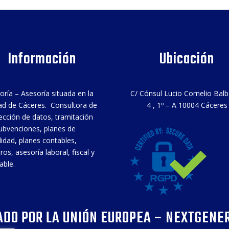
Información
Ubicación
oría – Asesoría situada en la
C/ Cónsul Lucio Cornelio Bal
ad de Cáceres. Consultora de
4 , 1º – A 10004 Cáceres
ección de datos, tramitación
ubvenciones, planes de
ilidad, planes contables,
ros, asesoría laboral, fiscal y
able.
ADO POR LA UNIÓN EUROPEA – NEXTGENE