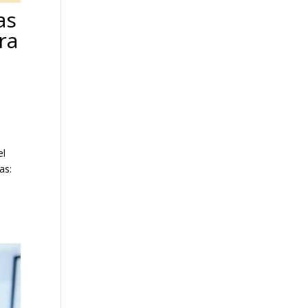
as
ra
el
as: