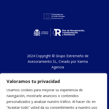
2024 Copyright ©
Grupo Extremeño de
Asesoramiento SL
, Creado por
Karma
Agencia
Valoramos tu privacidad
Aviso legal y condiciones de uso
Usamos cookies para mejorar su experiencia de
navegación, mostrarle anuncios o contenidos
Política de privacidad
personalizados y analizar nuestro tráfico. Al hacer clic en
“Aceptar todo” usted da su consentimiento a nuestro uso