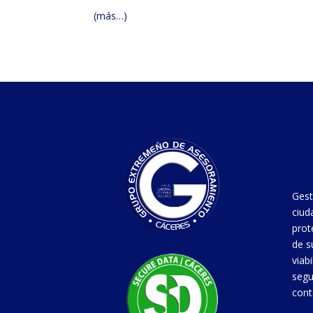
(más…)
Gest
ciud
prot
de s
viab
segu
cont