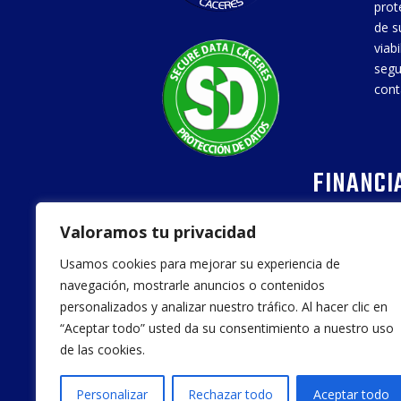
prot
de s
viab
segu
cont
FINANCI
Valoramos tu privacidad
Usamos cookies para mejorar su experiencia de
navegación, mostrarle anuncios o contenidos
personalizados y analizar nuestro tráfico. Al hacer clic en
“Aceptar todo” usted da su consentimiento a nuestro uso
de las cookies.
20
Personalizar
Rechazar todo
Aceptar todo