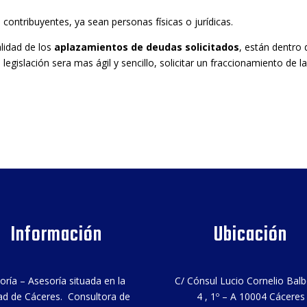
 contribuyentes, ya sean personas físicas o jurídicas.
lidad de los
aplazamientos de deudas solicitados
, están dentro 
egislación sera mas ágil y sencillo, solicitar un fraccionamiento de l
Información
Ubicación
oría – Asesoría situada en la
C/ Cónsul Lucio Cornelio Bal
ad de Cáceres. Consultora de
4 , 1º – A 10004 Cáceres