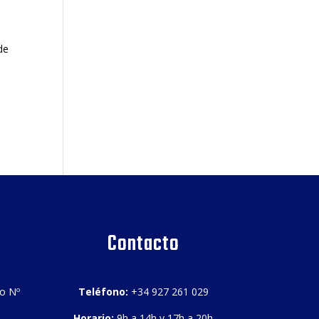
de
a
Contacto
bo Nº
Teléfono:
+34 927 261 029
Horario:
9h a 14h y 17h a 20h