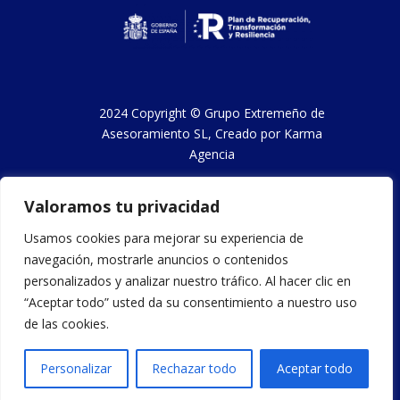
2024 Copyright ©
Grupo Extremeño de
Asesoramiento SL
, Creado por
Karma
Agencia
Valoramos tu privacidad
Aviso legal y condiciones de uso
Usamos cookies para mejorar su experiencia de
navegación, mostrarle anuncios o contenidos
Política de privacidad
personalizados y analizar nuestro tráfico. Al hacer clic en
“Aceptar todo” usted da su consentimiento a nuestro uso
Política de cookies
de las cookies.
Contáctanos
Personalizar
Rechazar todo
Aceptar todo
Declaración de accesibilidad