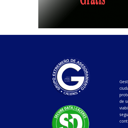
Gest
ciud
prot
de s
viab
segu
cont