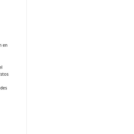
n en
el
Estos
a
edes