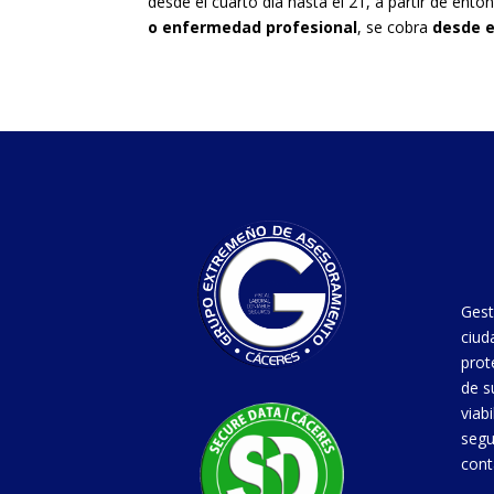
desde el cuarto día hasta el 21, a partir de ent
o enfermedad profesional
, se cobra
desde el
Gest
ciud
prot
de s
viab
segu
cont