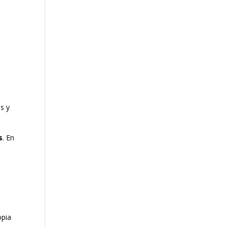
es y
s
. En
opia