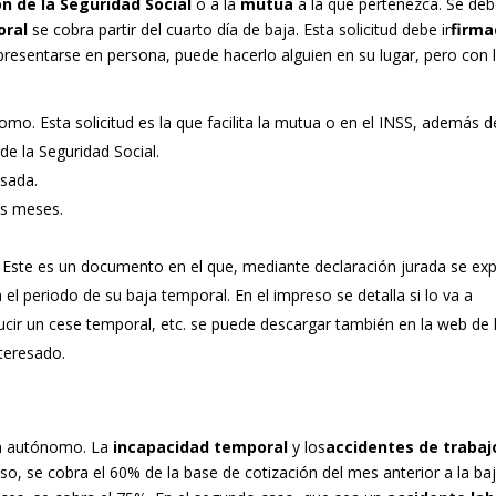
n de la Seguridad Social
o a la
mutua
a la que pertenezca. Se de
oral
se cobra partir del cuarto día de baja. Esta solicitud debe ir
firm
presentarse en persona, puede hacerlo alguien en su lugar, pero con 
mo. Esta solicitud es la que facilita la mutua o en el INSS, además d
e la Seguridad Social.
lsada.
os meses.
. Este es un documento en el que, mediante declaración jurada se ex
 el periodo de su baja temporal. En el impreso se detalla si lo va a
ducir un cese temporal, etc. se puede descargar también en la web de 
nteresado.
n autónomo. La
incapacidad temporal
y los
accidentes de trabaj
aso, se cobra el 60% de la base de cotización del mes anterior a la ba