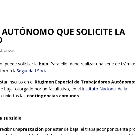
L AUTÓNOMO QUE SOLICITE LA
D
trativas
, puede solicitar la
baja
. Para ello, debe realizar una serie de trámit
nforma la
Seguridad Social
.
tar inscrito en el
Régimen Especial de Trabajadores Autónomo
de baja, otorgado por un facultativo, en el
Instituto Nacional de la
 cubiertas las
contingencias comunes.
e subsidio
recibir una
prestación
por estar de baja, el trabajador por cuenta pr