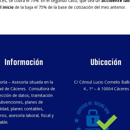
onces, se cobra el 75%. En el segundo caso, que sea un
accidente lab
 inicio
de la baja el 75% de la base de cotización del mes anterior.
Información
Ubicación
oría – Asesoría situada en la
C/ Cónsul Lucio Cornelio Bal
ad de Cáceres. Consultora de
4 , 1º – A 10004 Cáceres
ección de datos, tramitación
ubvenciones, planes de
ilidad, planes contables,
ros, asesoría laboral, fiscal y
able.