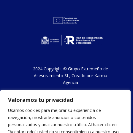
2024 Copyright ©
Grupo Extremeño de
Asesoramiento SL
, Creado por
Karma
Agencia
Valoramos tu privacidad
Aviso legal y condiciones de uso
Usamos cookies para mejorar su experiencia de
navegación, mostrarle anuncios o contenidos
Política de privacidad
personalizados y analizar nuestro tráfico. Al hacer clic en
“Aceptar todo” usted da su consentimiento a nuestro uso