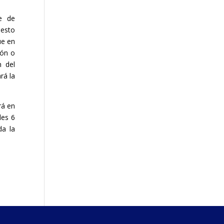
e de
uesto
ue en
ión o
n del
rá la
rá en
des 6
da la