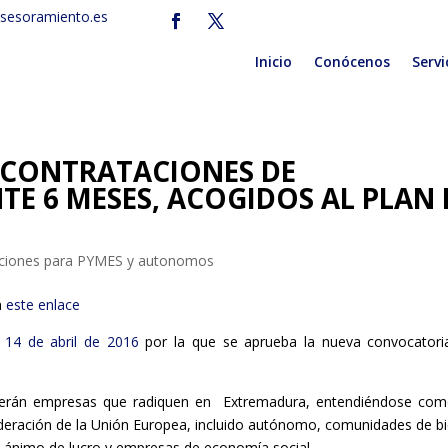
sesoramiento.es
Inicio
Conócenos
Servi
 CONTRATACIONES DE
E 6 MESES, ACOGIDOS AL PLAN 
nciones para PYMES y autonomos
n
este enlace
14 de abril de 2016
por la que se aprueba la nueva convocatori
erán empresas que radiquen en Extremadura, entendiéndose com
eración de la Unión Europea, incluido autónomo, comunidades de b
n ánimo de lucro y empresas de economía social.