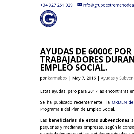
+34 927 261 029
info@grupoextremenodea
AYUDAS DE 6000€ POR
TRABAJADORES DURANT
EMPLEO SOCIAL.
por
karmabox
|
May 7, 2016
|
Ayudas y Subve
Estas ayudas, pero para 2017 las encontraras e
Se ha publicado recientemente la
ORDEN de 
Programa II del Plan de Empleo Social.
Las
beneficiarias de estas subvenciones
s
pequeñas y medianas empresas, según la consid
y sociedades mercantiles, entidades privadas si